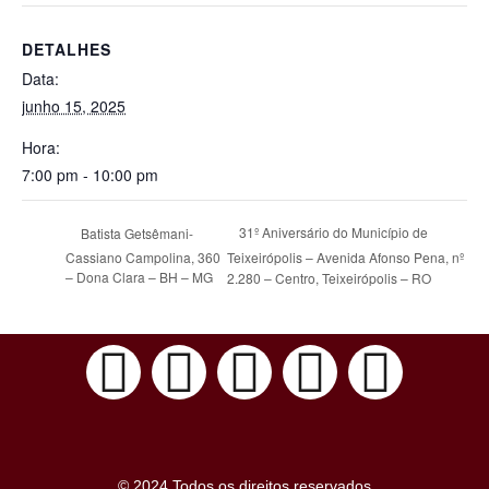
DETALHES
Data:
junho 15, 2025
Hora:
7:00 pm - 10:00 pm
31º Aniversário do Município de
Batista Getsêmani-
Cassiano Campolina, 360
Teixeirópolis – Avenida Afonso Pena, nº
– Dona Clara – BH – MG
2.280 – Centro, Teixeirópolis – RO
© 2024 Todos os direitos reservados