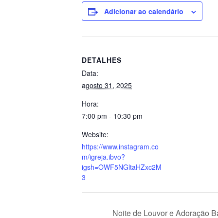
Adicionar ao calendário
DETALHES
Data:
agosto 31, 2025
Hora:
7:00 pm - 10:30 pm
Website:
https://www.instagram.co
m/igreja.ibvo?
igsh=OWF5NGltaHZxc2M
3
Noite de Louvor e Adoração Bat